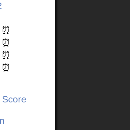
2
0 ⏰
5 ⏰
0 ⏰
0 ⏰
ón