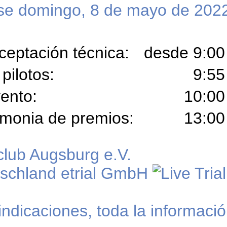
se domingo, 8 de mayo de 202
Aceptación técnica:
desde 9:0
pilotos:
9:5
vento:
10:0
emonia de premios:
13:0
indicaciones, toda la informaci