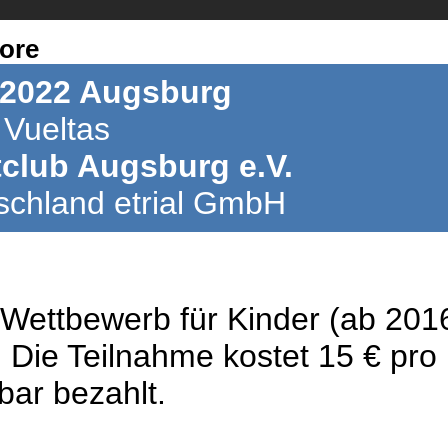
2022 Augsburg
 Vueltas
club Augsburg e.V.
chland etrial GmbH
l Wettbewerb für Kinder (ab 201
 Die Teilnahme kostet 15 € pro
 bar bezahlt.