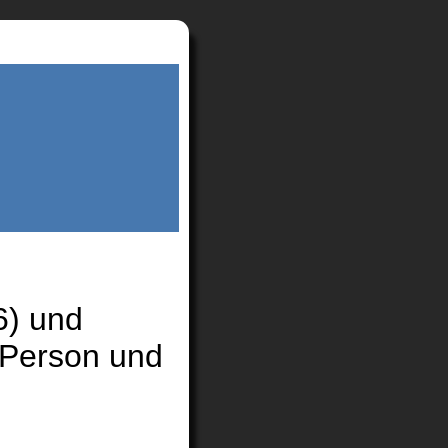
6) und
 Person und