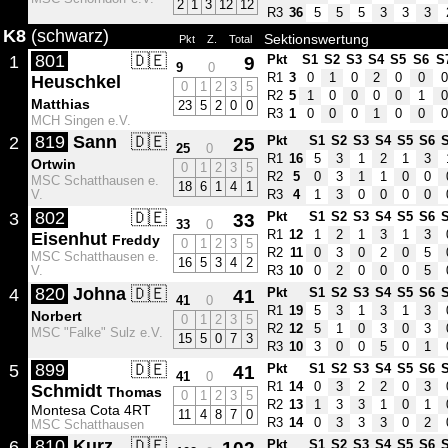
2
1
3
12
12
R3
36
5
5
5
3
3
3
K8
(schwarz)
Sektionswertung
Pkt
Z.
Total
801
🇩🇪
1
9
Pkt
S1
S2
S3
S4
S5
S6
S
9
0
R1
3
0
1
0
2
0
0
0
Heuschkel
0
1
2
3
5
R2
5
1
0
0
0
0
1
0
Matthias
23
5
2
0
0
R3
1
0
0
0
1
0
0
0
MCH Singen e.V.
819
Sann
🇩🇪
2
25
Pkt
S1
S2
S3
S4
S5
S6
25
0
R1
16
5
3
1
2
1
3
Ortwin
0
1
2
3
5
R2
5
0
3
1
1
0
0
MSC Schatthausen e.
18
6
1
4
1
V.
R3
4
1
3
0
0
0
0
802
🇩🇪
3
33
Pkt
S1
S2
S3
S4
S5
S6
33
0
R1
12
1
2
1
3
1
3
Eisenhut
Freddy
0
1
2
3
5
R2
11
0
3
0
2
0
5
MSC Schatthausen e.
16
5
3
4
2
V.
R3
10
0
2
0
0
0
5
820
Johna
🇩🇪
4
41
Pkt
S1
S2
S3
S4
S5
S6
41
0
R1
19
5
3
1
3
1
3
Norbert
0
1
2
3
5
R2
12
5
1
0
3
0
3
MSC "Falke" Sulz e.V.
15
5
0
7
3
R3
10
3
0
0
5
0
1
899
🇩🇪
5
41
Pkt
S1
S2
S3
S4
S5
S6
41
0
R1
14
0
3
2
2
0
3
Schmidt
Thomas
0
1
2
3
5
R2
13
1
3
3
1
0
1
Montesa Cota 4RT
11
4
8
7
0
R3
14
0
3
3
3
0
2
MSC Schatthausen
810
Kurz
🇩🇪
6
Pkt
S1
S2
S3
S4
S5
S6