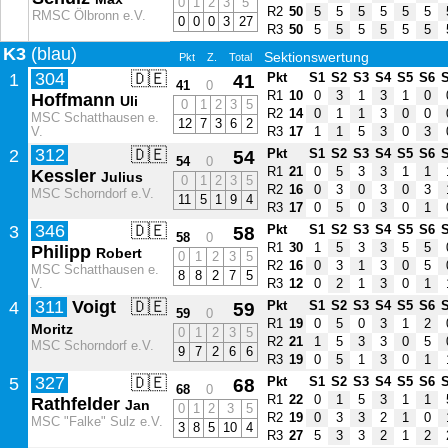
0
1
2
3
5
R2
50
5
5
5
5
5
5
RMSC Ölbronn e.V.
0
0
0
3
27
R3
50
5
5
5
5
5
5
K3
(blau)
Sektionswertung
Pkt
Z.
Total
304
🇩🇪
1
41
Pkt
S1
S2
S3
S4
S5
S6
41
0
R1
10
0
3
1
3
1
0
Hoffmann
Uli
0
1
2
3
5
R2
14
0
1
1
3
0
0
MSC Schatthausen e.
12
7
3
6
2
V.
R3
17
1
1
5
3
0
3
312
🇩🇪
2
54
Pkt
S1
S2
S3
S4
S5
S6
54
0
R1
21
0
5
3
3
1
1
Kessler
Julius
0
1
2
3
5
R2
16
0
3
0
3
0
3
MSC Schorndorf e.V.
11
5
1
9
4
R3
17
0
5
0
3
0
1
346
🇩🇪
3
58
Pkt
S1
S2
S3
S4
S5
S6
58
0
R1
30
1
5
3
3
5
5
Philipp
Robert
0
1
2
3
5
R2
16
0
3
1
3
0
5
MSC Schatthausen e.
8
8
2
7
5
V.
R3
12
0
2
1
3
0
1
311
Voigt
🇩🇪
4
59
Pkt
S1
S2
S3
S4
S5
S6
59
0
R1
19
0
5
0
3
1
2
Moritz
0
1
2
3
5
R2
21
1
5
3
3
0
5
MSC Schorndorf e.V.
9
7
2
6
6
R3
19
0
5
1
3
0
1
327
🇩🇪
5
68
Pkt
S1
S2
S3
S4
S5
S6
68
0
R1
22
0
1
5
3
1
1
Rathfelder
Jan
0
1
2
3
5
R2
19
0
3
3
2
1
0
MSC "Falke" Sulz e.V.
3
8
5
10
4
R3
27
5
3
3
2
1
2