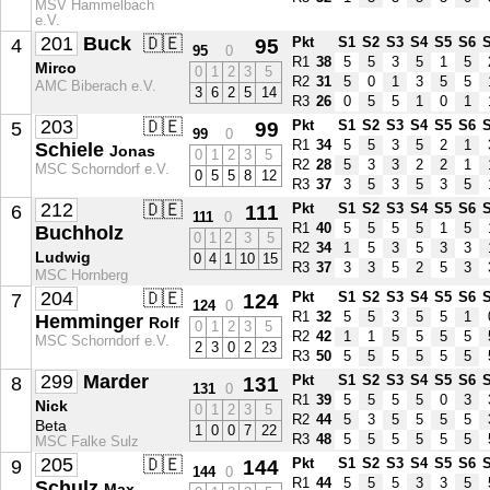
MSV Hammelbach
e.V.
201
Buck
🇩🇪
4
95
Pkt
S1
S2
S3
S4
S5
S6
95
0
R1
38
5
5
3
5
1
5
Mirco
0
1
2
3
5
R2
31
5
0
1
3
5
5
AMC Biberach e.V.
3
6
2
5
14
R3
26
0
5
5
1
0
1
203
🇩🇪
5
99
Pkt
S1
S2
S3
S4
S5
S6
99
0
R1
34
5
5
3
5
2
1
Schiele
Jonas
0
1
2
3
5
R2
28
5
3
3
2
2
1
MSC Schorndorf e.V.
0
5
5
8
12
R3
37
3
5
3
5
3
5
212
🇩🇪
6
111
Pkt
S1
S2
S3
S4
S5
S6
111
0
R1
40
5
5
5
5
1
5
Buchholz
0
1
2
3
5
R2
34
1
5
3
5
3
3
Ludwig
0
4
1
10
15
R3
37
3
3
5
2
5
3
MSC Hornberg
204
🇩🇪
7
124
Pkt
S1
S2
S3
S4
S5
S6
124
0
R1
32
5
5
3
5
5
1
Hemminger
Rolf
0
1
2
3
5
R2
42
1
1
5
5
5
5
MSC Schorndorf e.V.
2
3
0
2
23
R3
50
5
5
5
5
5
5
299
Marder
8
131
Pkt
S1
S2
S3
S4
S5
S6
131
0
R1
39
5
5
5
5
0
3
Nick
0
1
2
3
5
R2
44
5
3
5
5
5
5
Beta
1
0
0
7
22
R3
48
5
5
5
5
5
5
MSC Falke Sulz
205
🇩🇪
9
144
Pkt
S1
S2
S3
S4
S5
S6
144
0
R1
44
5
5
5
3
3
5
Schulz
Max