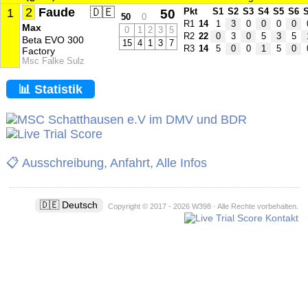
2
Faude
🇩🇪
1
50
Pkt
S1
S2
S3
S4
S5
S6
50
0
R1
14
1
3
0
0
0
0
Max
0
1
2
3
5
R2
22
0
3
0
5
3
5
Beta EVO 300
15
4
1
3
7
R3
14
5
0
0
1
5
0
Factory
Msc Falke Sulz
📊 Statistik
📋 Ausschreibung, Anfahrt, Alle Infos
🇩🇪 Deutsch
Copyright © 2017 - 2026 W398 · Alle Rechte vorbehalten.
Kontakt