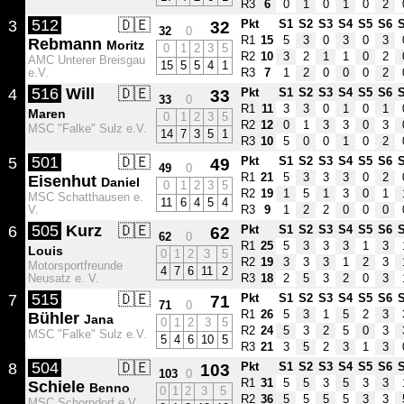
R3
6
0
1
0
1
0
2
512
🇩🇪
3
32
Pkt
S1
S2
S3
S4
S5
S6
32
0
R1
15
5
3
0
3
0
3
Rebmann
Moritz
0
1
2
3
5
R2
10
3
2
1
1
0
2
AMC Unterer Breisgau
15
5
5
4
1
e.V.
R3
7
1
2
0
0
0
2
516
Will
🇩🇪
4
33
Pkt
S1
S2
S3
S4
S5
S6
33
0
R1
11
3
3
0
1
0
1
Maren
0
1
2
3
5
R2
12
0
1
3
3
0
3
MSC "Falke" Sulz e.V.
14
7
3
5
1
R3
10
5
0
0
1
0
2
501
🇩🇪
5
49
Pkt
S1
S2
S3
S4
S5
S6
49
0
R1
21
5
3
3
3
0
2
Eisenhut
Daniel
0
1
2
3
5
R2
19
1
5
1
3
0
1
MSC Schatthausen e.
11
6
4
5
4
V.
R3
9
1
2
2
0
0
0
505
Kurz
🇩🇪
6
62
Pkt
S1
S2
S3
S4
S5
S6
62
0
R1
25
5
3
3
3
1
3
Louis
0
1
2
3
5
R2
19
3
3
3
1
2
3
Motorsportfreunde
4
7
6
11
2
Neusatz e. V.
R3
18
2
5
3
2
0
3
515
🇩🇪
7
71
Pkt
S1
S2
S3
S4
S5
S6
71
0
R1
26
5
3
1
5
2
3
Bühler
Jana
0
1
2
3
5
R2
24
5
3
2
5
0
3
MSC "Falke" Sulz e.V.
5
4
6
10
5
R3
21
3
5
2
3
1
3
504
🇩🇪
8
103
Pkt
S1
S2
S3
S4
S5
S6
103
0
R1
31
5
5
3
5
3
3
Schiele
Benno
0
1
2
3
5
R2
36
5
5
5
5
3
3
MSC Schorndorf e.V.