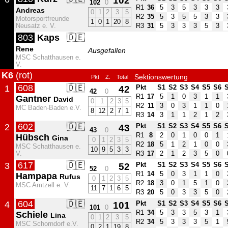
102
102
0
R1
36
5
3
5
3
3
3
Andreas
0
1
2
3
5
R2
35
5
3
5
5
3
3
Motorsportfreunde
1
0
1
20
8
Neusatz e. V.
R3
31
5
3
3
3
5
3
803
Kaps
🇩🇪
Rene
Ausgefallen
MSC Schatthausen e.
V.
K6
(rot)
Sektionswertung
Pkt
Z.
Total
608
🇩🇪
1
42
Pkt
S1
S2
S3
S4
S5
S6
42
0
R1
17
5
1
0
3
1
1
Gantner
David
0
1
2
3
5
R2
11
3
0
3
1
1
0
MC Baden-Baden e.V.
8
12
2
7
1
R3
14
3
1
1
2
1
2
602
🇩🇪
2
43
Pkt
S1
S2
S3
S4
S5
S6
43
0
R1
8
2
0
1
0
0
1
Hübsch
Gina
0
1
2
3
5
R2
18
5
1
2
1
0
0
MSC Schatthausen e.
10
9
5
3
3
V.
R3
17
2
1
2
3
5
0
617
🇩🇪
3
52
Pkt
S1
S2
S3
S4
S5
S6
52
0
R1
14
5
0
3
1
1
0
Hampapa
Rufus
0
1
2
3
5
R2
18
3
0
1
5
1
0
MSC Amtzell e. V.
11
7
1
6
5
R3
20
5
0
3
3
5
0
604
🇩🇪
4
101
Pkt
S1
S2
S3
S4
S5
S6
101
0
R1
34
5
3
3
5
3
1
Schiele
Lina
0
1
2
3
5
R2
34
5
3
3
3
5
1
MSC Schorndorf e.V.
0
2
1
19
8