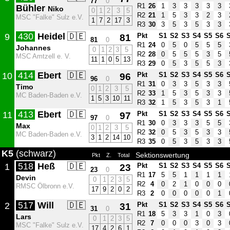
77
0
R1
26
1
3
3
3
3
3
Bühler
Niko
0
1
2
3
5
R2
21
1
5
3
3
2
3
MSC "Falke" Sulz e.V.
1
7
2
17
3
R3
30
3
5
3
5
3
3
430
Heidel
🇩🇪
9
81
Pkt
S1
S2
S3
S4
S5
S6
81
0
R1
24
0
5
0
5
5
5
Johannes
0
1
2
3
5
R2
28
0
5
5
5
3
5
MSC Amtzell e. V.
11
1
0
5
13
R3
29
0
5
3
5
5
3
414
Ebert
🇩🇪
10
96
Pkt
S1
S2
S3
S4
S5
S6
96
0
R1
31
0
3
3
5
3
3
Timo
0
1
2
3
5
R2
33
1
5
3
5
3
3
MC Baden-Baden e.V.
1
5
3
10
11
R3
32
1
5
3
5
3
1
413
Ebert
🇩🇪
11
97
Pkt
S1
S2
S3
S4
S5
S6
97
0
R1
30
0
3
3
3
5
5
Max
0
1
2
3
5
R2
32
0
5
3
5
3
3
MC Baden-Baden e.V.
3
1
2
14
10
R3
35
0
5
3
5
3
3
K5
(schwarz)
Sektionswertung
Pkt
Z.
Total
518
Heß
🇩🇪
1
23
Pkt
S1
S2
S3
S4
S5
S6
23
0
R1
17
5
5
1
1
1
1
Devin
0
1
2
3
5
R2
4
0
2
1
0
0
0
RMSC Ölbronn e.V.
17
9
2
0
2
R3
2
0
0
0
0
0
1
517
Will
🇩🇪
2
31
Pkt
S1
S2
S3
S4
S5
S6
31
0
R1
18
5
3
3
1
0
3
Lars
0
1
2
3
5
R2
7
0
0
0
3
0
3
MSC "Falke" Sulz e.V.
17
4
2
6
1