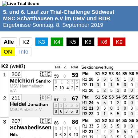
5. und 6. Lauf zur Trial-Challenge Südwest
MSC Schatthausen e.V im DMV und BDR
Ergebnisse Sonntag, 8. September 2019
Alle
K2
K3
K4
K5
K8
K6
K9
ON
Info
K2
(weiß)
Sektionswertung
Pkt
Z.
Total
206
🇩🇪
1
59
Pkt
S1
S2
S3
S4
S5
S6
59
0
R1
28
5
5
5
5
1
0
Melchiori
Sandro
0
1
2
3
5
R2
11
0
1
1
5
0
0
MSV Hammelbach
7
10
4
2
7
e.V.
R3
20
1
2
5
3
0
0
211
🇩🇪
2
67
Pkt
S1
S2
S3
S4
S5
S6
67
0
R1
24
5
5
1
2
0
0
Heidel
Jonathan
0
1
2
3
5
R2
21
0
3
0
3
0
3
MSC Amtzell e. V.
8
6
3
5
8
R3
22
0
1
5
5
0
0
207
🇩🇪
3
86
Pkt
S1
S2
S3
S4
S5
S6
86
0
R1
33
5
5
3
5
0
3
Schwabedissen
0
1
2
3
5
R2
21
1
2
2
5
5
1
Nils
3
6
3
8
10
R3
32
1
3
3
5
5
0