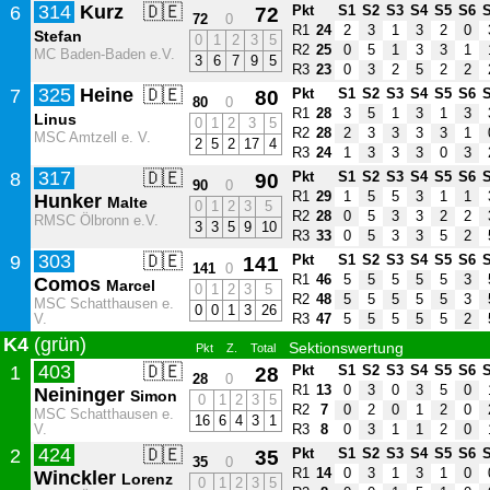
314
Kurz
🇩🇪
6
72
Pkt
S1
S2
S3
S4
S5
S6
72
0
R1
24
2
3
1
3
2
0
Stefan
0
1
2
3
5
R2
25
0
5
1
3
3
1
MC Baden-Baden e.V.
3
6
7
9
5
R3
23
0
3
2
5
2
2
325
Heine
🇩🇪
7
80
Pkt
S1
S2
S3
S4
S5
S6
80
0
R1
28
3
5
1
3
1
3
Linus
0
1
2
3
5
R2
28
2
3
3
3
3
1
MSC Amtzell e. V.
2
5
2
17
4
R3
24
1
3
3
3
0
3
317
🇩🇪
8
90
Pkt
S1
S2
S3
S4
S5
S6
90
0
R1
29
1
5
5
3
1
1
Hunker
Malte
0
1
2
3
5
R2
28
0
5
3
3
2
2
RMSC Ölbronn e.V.
3
3
5
9
10
R3
33
0
5
3
3
5
2
303
🇩🇪
9
141
Pkt
S1
S2
S3
S4
S5
S6
141
0
R1
46
5
5
5
5
5
3
Comos
Marcel
0
1
2
3
5
R2
48
5
5
5
5
5
3
MSC Schatthausen e.
0
0
1
3
26
V.
R3
47
5
5
5
5
5
2
K4
(grün)
Sektionswertung
Pkt
Z.
Total
403
🇩🇪
1
28
Pkt
S1
S2
S3
S4
S5
S6
28
0
R1
13
0
3
0
3
5
0
Neininger
Simon
0
1
2
3
5
R2
7
0
2
0
1
2
0
MSC Schatthausen e.
16
6
4
3
1
V.
R3
8
0
3
1
1
2
0
424
🇩🇪
2
35
Pkt
S1
S2
S3
S4
S5
S6
35
0
R1
14
0
3
1
3
1
0
Winckler
Lorenz
0
1
2
3
5