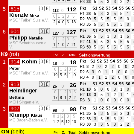
R3
33
5
5
3
3
3
2
615
🇩🇪
5
112
Pkt
S1
S2
S3
S4
S5
S6
112
0
R1
38
5
3
3
5
5
1
Kienzle
Mika
0
1
2
3
5
R2
39
5
5
5
5
5
0
MSC "Falke" Sulz e.V.
2
4
0
6
18
R3
35
5
5
5
5
3
0
601
🇩🇪
6
127
Pkt
S1
S2
S3
S4
S5
S6
127
0
R1
36
5
5
3
3
1
5
Philipp
Natalie
0
1
2
3
5
R2
41
5
5
3
5
5
5
MSC Schatthausen e.
1
1
0
7
21
V.
R3
50
5
5
5
5
5
5
K9
(rot)
Sektionswertung
Pkt
Z.
Total
914
Kohm
🇩🇪
1
18
Pkt
S1
S2
S3
S4
S5
S6
S
18
0
R1
8
2
0
2
2
0
0
2
Peter
0
1
2
3
5
R2
6
3
0
1
1
0
0
1
MSC "Falke" Sulz e.V.
19
5
5
1
0
R3
4
0
1
1
2
0
0
0
913
🇩🇪
2
26
Pkt
S1
S2
S3
S4
S5
S6
26
0
R1
10
5
0
0
3
1
0
Helmlinger
0
1
2
3
5
R2
13
3
5
1
2
1
1
Bettina
17
8
1
2
2
R3
3
1
0
0
0
0
0
MCH Singen e.V.
907
🇩🇪
3
98
Pkt
S1
S2
S3
S4
S5
S6
98
0
R1
35
5
3
5
5
2
3
Klumpp
Klaus
0
1
2
3
5
R2
33
3
5
5
3
3
1
MC Baden-Baden e.V.
1
2
5
12
10
R3
30
3
3
5
3
2
2
ON
(gelb)
Sektionswertung
Pkt
Z.
Total