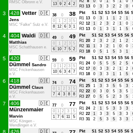
R2
8
0
0
1
5
1
0
RMSC Ölbronn e.V.
13
9
2
4
2
R3
13
0
3
3
2
2
0
428
Vetter
🇩🇪
3
38
Pkt
S1
S2
S3
S4
S5
S6
38
0
R1
13
0
3
1
1
2
1
Jens
0
1
2
3
5
R2
12
1
2
3
2
1
0
MSC "Falke" Sulz e.V.
8
12
6
3
1
R3
13
0
1
3
1
1
5
404
Waldi
🇩🇪
4
49
Pkt
S1
S2
S3
S4
S5
S6
49
0
R1
20
2
3
2
2
1
2
Matthias
0
1
2
3
5
R2
11
1
3
2
1
0
0
MSC Schatthausen e.
6
10
7
5
2
V.
R3
18
0
5
1
5
3
1
420
🇩🇪
5
59
Pkt
S1
S2
S3
S4
S5
S6
59
0
R1
24
0
5
5
5
2
5
Dümmel
Sandro
0
1
2
3
5
R2
17
0
3
3
2
1
2
MSC Frickenhausen
10
6
3
4
7
e.V.
R3
18
0
3
3
1
1
5
418
🇩🇪
6
74
Pkt
S1
S2
S3
S4
S5
S6
74
0
R1
25
1
3
3
5
5
3
Dümmel
Claus
0
1
2
3
5
R2
22
0
3
0
5
3
5
MSC Frickenhausen
7
4
3
8
8
e.V.
R3
27
0
5
5
2
3
5
406
🇩🇪
7
77
Pkt
S1
S2
S3
S4
S5
S6
77
0
R1
24
2
1
5
3
3
3
Münzenmaier
0
1
2
3
5
R2
22
1
3
3
5
3
3
Marvin
1
7
6
11
5
R3
31
2
5
3
5
3
3
MSC Köngen -
Wendlingen e.V.
426
🇩🇪
8
77
Pkt
S1
S2
S3
S4
S5
S6